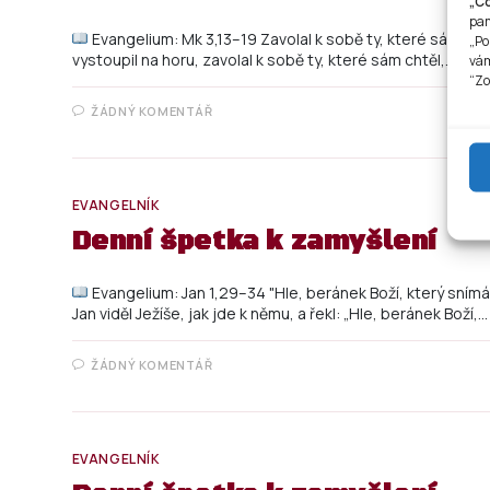
„C
pam
Evangelium: Mk 3,13–19 Zavolal k sobě ty, které sám chtě
„Po
vystoupil na horu, zavolal k sobě ty, které sám chtěl,…
vám
“Zo
ŽÁDNÝ KOMENTÁŘ
EVANGELNÍK
Denní špetka k zamyšlení
Evangelium: Jan 1,29–34 "Hle, beránek Boží, který snímá
Jan viděl Ježíše, jak jde k němu, a řekl: „Hle, beránek Boží,…
ŽÁDNÝ KOMENTÁŘ
EVANGELNÍK