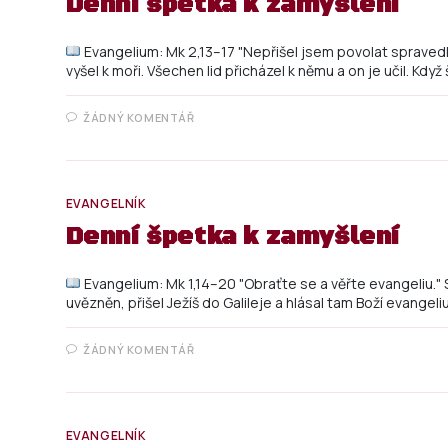
Denní špetka k zamyšlení
Evangelium: Mk 2,13–17 "Nepřišel jsem povolat spravedli
vyšel k moři. Všechen lid přicházel k němu a on je učil. Když 
ŽÁDNÝ KOMENTÁŘ
EVANGELNÍK
Denní špetka k zamyšlení
Evangelium: Mk 1,14–20 "Obraťte se a věřte evangeliu." 
uvězněn, přišel Ježíš do Galileje a hlásal tam Boží evangeli
ŽÁDNÝ KOMENTÁŘ
EVANGELNÍK