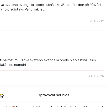
lova svatého evangelia podle Lukáše:Když nadešel den očišťování
 ho představili Pánu, jak je…
2. 2. 2026
átl na rozumu. Slova svatého evangelia podle Marka:Když Ježíš
 takže se nemohli…
24. 1. 2026
Spravovat souhlas