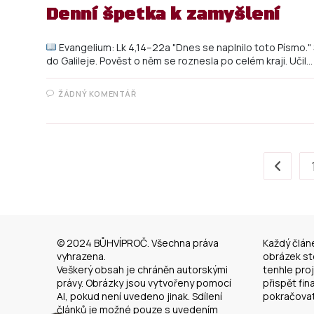
Denní špetka k zamyšlení
Evangelium: Lk 4,14–22a "Dnes se naplnilo toto Písmo." 
do Galileje. Pověst o něm se roznesla po celém kraji. Učil…
ŽÁDNÝ KOMENTÁŘ
© 2024 BŮHVÍPROČ. Všechna práva
Každý člán
vyhrazena.
obrázek sto
Veškerý obsah je chráněn autorskými
tenhle pro
právy. Obrázky jsou vytvořeny pomocí
přispět fi
AI, pokud není uvedeno jinak. Sdílení
pokračovat
článků je možné pouze s uvedením