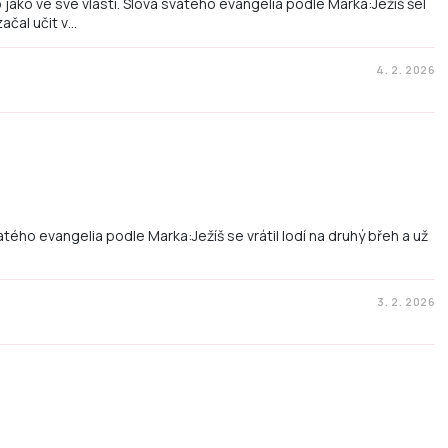
ako ve své vlasti. Slova svatého evangelia podle Marka:Ježíš šel
ačal učit v…
4. 2. 2026
tého evangelia podle Marka:Ježíš se vrátil lodí na druhý břeh a už
3. 2. 2026