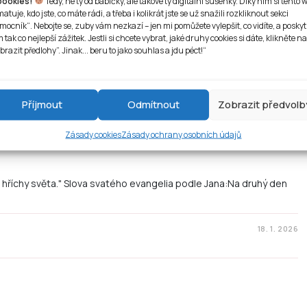
oookies!
Tedy, ne ty od babičky, ale takové ty digitální sušenky. Díky nim si tento 
atuje, kdo jste, co máte rádi, a třeba i kolikrát jste se už snažili rozkliknout sekci
l, aby byli s ním. Slova svatého evangelia podle Marka:Ježíš
mocník“. Nebojte se, zuby vám nezkazí – jen mi pomůžete vylepšit, co vidíte, a posky
 tak co nejlepší zážitek. Jestli si chcete vybrat, jaké druhy cookies si dáte, klikněte na
brazit předlohy”. Jinak... beru to jako souhlas a jdu péct!“
23. 1. 2026
Příjmout
Odmítnout
Zobrazit předvolb
Zásady cookies
Zásady ochrany osobních údajů
 hříchy světa." Slova svatého evangelia podle Jana:Na druhý den
18. 1. 2026