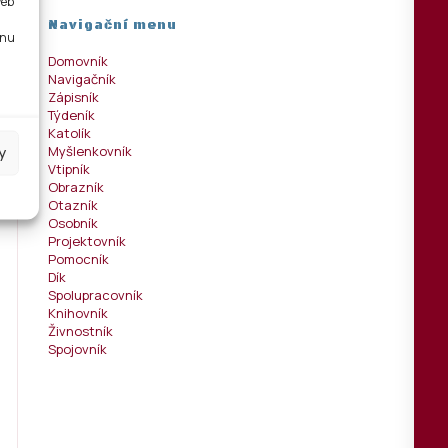
web
Navigační menu
tnu
Domovník
Navigačník
Zápisník
Týdeník
Katolík
y
Myšlenkovník
Vtipník
Obrazník
Otazník
Osobník
Projektovník
Pomocník
Dík
Spolupracovník
Knihovník
Živnostník
Spojovník