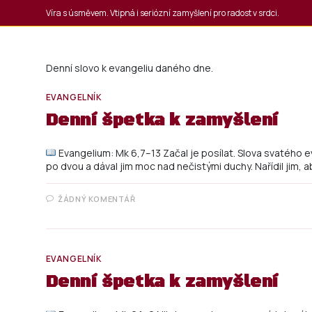
Víra s úsměvem. Vtipná i seriózní zamyšlení pro radost v srdci.
Denní slovo k evangeliu daného dne.
EVANGELNÍK
Denní špetka k zamyšlení
Evangelium: Mk 6,7–13 Začal je posílat. Slova svatého e
po dvou a dával jim moc nad nečistými duchy. Nařídil jim, 
ŽÁDNÝ KOMENTÁŘ
EVANGELNÍK
Denní špetka k zamyšlení