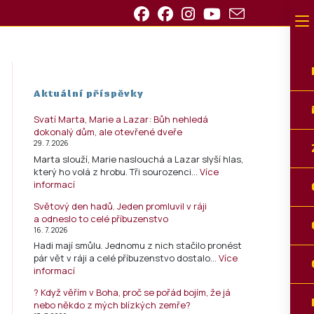
Aktuální příspěvky
Svatí Marta, Marie a Lazar: Bůh nehledá
dokonalý dům, ale otevřené dveře
29. 7. 2026
Marta slouží, Marie naslouchá a Lazar slyší hlas,
který ho volá z hrobu. Tři sourozenci…
Více
informací
Světový den hadů. Jeden promluvil v ráji
a odneslo to celé příbuzenstvo
16. 7. 2026
Hadi mají smůlu. Jednomu z nich stačilo pronést
pár vět v ráji a celé příbuzenstvo dostalo…
Více
informací
? Když věřím v Boha, proč se pořád bojím, že já
nebo někdo z mých blízkých zemře?