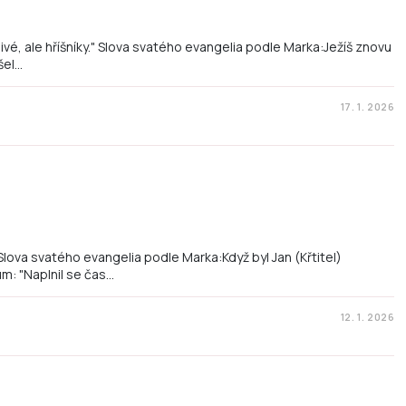
vé, ale hříšníky." Slova svatého evangelia podle Marka:Ježíš znovu
šel…
17. 1. 2026
Slova svatého evangelia podle Marka:Když byl Jan (Křtitel)
um: "Naplnil se čas…
12. 1. 2026