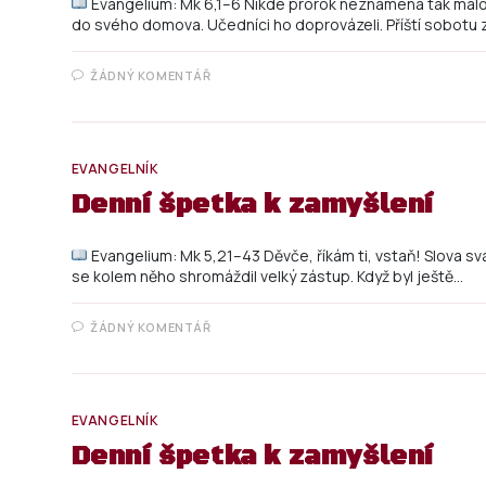
Evangelium: Mk 6,1–6 Nikde prorok neznamená tak málo j
do svého domova. Učedníci ho doprovázeli. Příští sobotu z
ŽÁDNÝ KOMENTÁŘ
EVANGELNÍK
Denní špetka k zamyšlení
Evangelium: Mk 5,21–43 Děvče, říkám ti, vstaň! Slova sva
se kolem něho shromáždil velký zástup. Když byl ještě…
ŽÁDNÝ KOMENTÁŘ
EVANGELNÍK
Denní špetka k zamyšlení