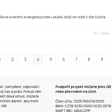
Slova svatého evangelia podle Lukáše:Ježíš se vrátil v síle Ducha
10. 1. 2026
1
2
3
4
5
6
7
8
ek, zamyšlení, odpověď i
Podpořit projekt můžete přes QR
jí čas a práci. Pokud vám
nebo převodem na účet.
jekt dává smysl, můžete
nančním darem, aby mohl
Číslo účtu: 3205765019/3030
 dál.
IBAN: CZ38 3030 0000 0032 0576
SWIFT/BIC: AIRACZPP