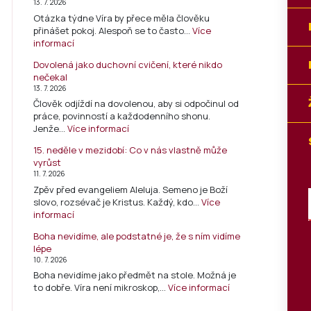
13. 7. 2026
Otázka týdne Víra by přece měla člověku
přinášet pokoj. Alespoň se to často…
Více
informací
Dovolená jako duchovní cvičení, které nikdo
nečekal
13. 7. 2026
Člověk odjíždí na dovolenou, aby si odpočinul od
práce, povinností a každodenního shonu.
Jenže…
Více informací
15. neděle v mezidobí: Co v nás vlastně může
vyrůst
11. 7. 2026
Zpěv před evangeliem Aleluja. Semeno je Boží
slovo, rozsévač je Kristus. Každý, kdo…
Více
informací
Boha nevidíme, ale podstatné je, že s ním vidíme
lépe
10. 7. 2026
Boha nevidíme jako předmět na stole. Možná je
to dobře. Víra není mikroskop,…
Více informací