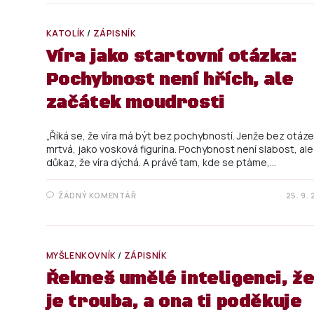
KATOLÍK
/
ZÁPISNÍK
Víra jako startovní otázka:
Pochybnost není hřích, ale
začátek moudrosti
„Říká se, že víra má být bez pochybností. Jenže bez otáze
mrtvá, jako vosková figurína. Pochybnost není slabost, ale
důkaz, že víra dýchá. A právě tam, kde se ptáme,…
ŽÁDNÝ KOMENTÁŘ
25. 9.
MYŠLENKOVNÍK
/
ZÁPISNÍK
Řekneš umělé inteligenci, ž
je trouba, a ona ti poděkuje