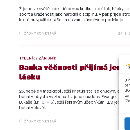
Žijeme ve světě, kde lidé berou kritiku jako útok, hádky ja
sport a uraženost jako národní disciplínu. A pak přijde stro
kterému vpálíte urážku, a on vám s úsměvem poděkuje.…
ŽÁDNÝ KOMENTÁŘ
24. 9.
TÝDENÍK
/
ZÁPISNÍK
Banka věčnosti přijímá jen
lásku
„C
pam
„Po
25. neděle v mezidobí Ježíš Kristus stal se chudým, ačkoli 
vám
bohatý, abyste vy zbohatli z jeho chudoby. Evangelium po
“Zo
Lukáše (Lk 16,1–13)Ježíš řekl svým učedníkům: „Byl jeden
bohatý člověk…
ŽÁDNÝ KOMENTÁŘ
20. 9.