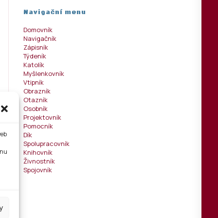
Navigační menu
Domovník
Navigačník
Zápisník
Týdeník
Katolík
Myšlenkovník
Vtipník
Obrazník
Otazník
Osobník
Projektovník
Pomocník
web
Dík
Spolupracovník
tnu
Knihovník
Živnostník
Spojovník
y