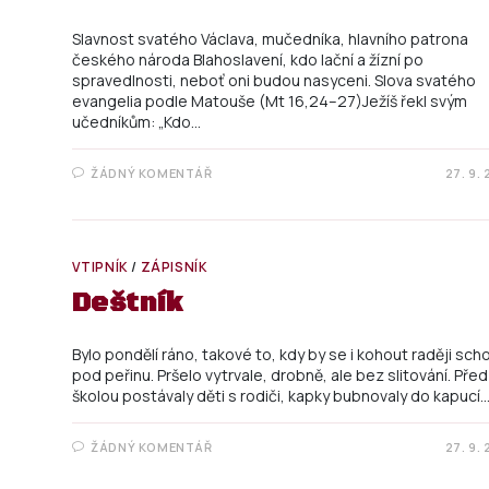
Slavnost svatého Václava, mučedníka, hlavního patrona
českého národa Blahoslavení, kdo lační a žízní po
spravedlnosti, neboť oni budou nasyceni. Slova svatého
evangelia podle Matouše (Mt 16,24–27)Ježíš řekl svým
učedníkům: „Kdo…
ŽÁDNÝ KOMENTÁŘ
27. 9.
VTIPNÍK
/
ZÁPISNÍK
Deštník
Bylo pondělí ráno, takové to, kdy by se i kohout raději sch
pod peřinu. Pršelo vytrvale, drobně, ale bez slitování. Před
školou postávaly děti s rodiči, kapky bubnovaly do kapucí
ŽÁDNÝ KOMENTÁŘ
27. 9.