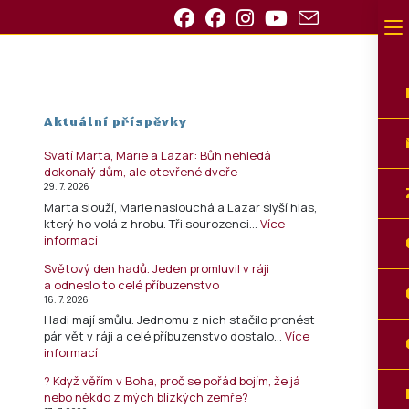
Aktuální příspěvky
Svatí Marta, Marie a Lazar: Bůh nehledá
dokonalý dům, ale otevřené dveře
29. 7. 2026
Marta slouží, Marie naslouchá a Lazar slyší hlas,
který ho volá z hrobu. Tři sourozenci…
Více
informací
Světový den hadů. Jeden promluvil v ráji
a odneslo to celé příbuzenstvo
16. 7. 2026
Hadi mají smůlu. Jednomu z nich stačilo pronést
pár vět v ráji a celé příbuzenstvo dostalo…
Více
informací
? Když věřím v Boha, proč se pořád bojím, že já
nebo někdo z mých blízkých zemře?