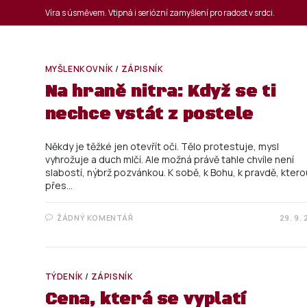
Víra s úsměvem. Vtipná i seriózní zamyšlení pro radost v srdci.
MYŠLENKOVNÍK
/
ZÁPISNÍK
Na hraně nitra: Když se ti
nechce vstát z postele
Někdy je těžké jen otevřít oči. Tělo protestuje, mysl
vyhrožuje a duch mlčí. Ale možná právě tahle chvíle není
slabostí, nýbrž pozvánkou. K sobě, k Bohu, k pravdě, ktero
přes…
ŽÁDNÝ KOMENTÁŘ
29. 9.
TÝDENÍK
/
ZÁPISNÍK
Cena, která se vyplatí