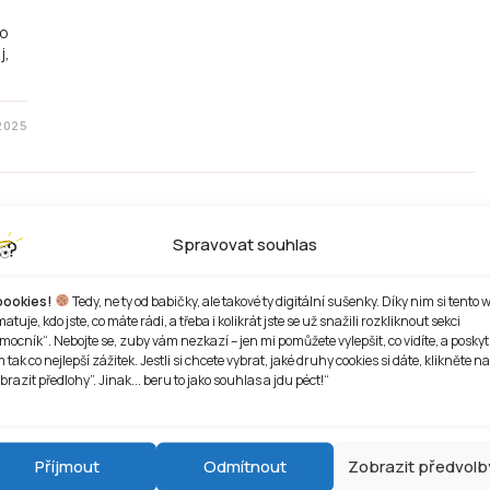
ko
j,
 2025
Spravovat souhlas
oookies!
Tedy, ne ty od babičky, ale takové ty digitální sušenky. Díky nim si tento 
atuje, kdo jste, co máte rádi, a třeba i kolikrát jste se už snažili rozkliknout sekci
mocník“. Nebojte se, zuby vám nezkazí – jen mi pomůžete vylepšit, co vidíte, a posky
byl
 tak co nejlepší zážitek. Jestli si chcete vybrat, jaké druhy cookies si dáte, klikněte na
dle
brazit předlohy”. Jinak... beru to jako souhlas a jdu péct!“
 2025
Příjmout
Odmítnout
Zobrazit předvolb