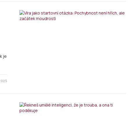
k je
 2025
e