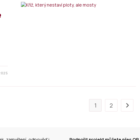
e
 2025
1
2
ek, zamyšlení, odpověď i
Podpořit projekt můžete přes QR