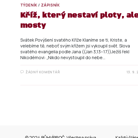
TÝDENÍK
/
ZÁPISNÍK
Kříž, který nestaví ploty, al
mosty
Svátek Povýšení svatého Kříže Klaníme se ti, Kriste, a
velebíme tě, neboť svým křížem jsi vykoupil svět. Slova
svatého evangelia podle Jana ((Jan 3,13–17))Ježíš řekl
Nikodémovi: „Nikdo nevystoupil do nebe…
ŽÁDNÝ KOMENTÁŘ
13. 9.
© 2024 BŮHVÍPROČ. Všechna práva
Každý člán