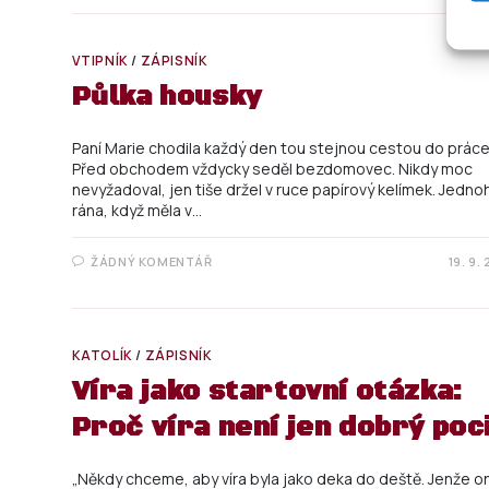
VTIPNÍK
/
ZÁPISNÍK
Půlka housky
Paní Marie chodila každý den tou stejnou cestou do práce
Před obchodem vždycky seděl bezdomovec. Nikdy moc
nevyžadoval, jen tiše držel v ruce papírový kelímek. Jedno
rána, když měla v…
ŽÁDNÝ KOMENTÁŘ
19. 9.
KATOLÍK
/
ZÁPISNÍK
Víra jako startovní otázka:
Proč víra není jen dobrý poc
„Někdy chceme, aby víra byla jako deka do deště. Jenže o