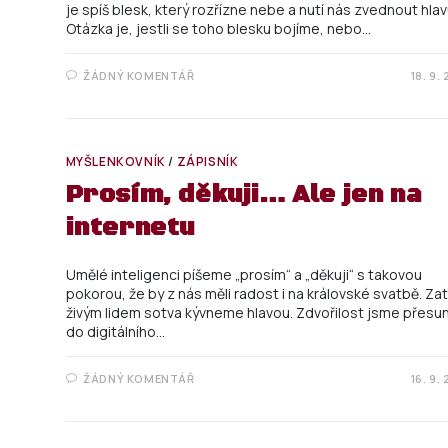
je spíš blesk, který rozřízne nebe a nutí nás zvednout hlav
Otázka je, jestli se toho blesku bojíme, nebo…
ŽÁDNÝ KOMENTÁŘ
18. 9.
MYŠLENKOVNÍK
/
ZÁPISNÍK
Prosím, děkuji… Ale jen na
internetu
Umělé inteligenci píšeme „prosím“ a „děkuji“ s takovou
pokorou, že by z nás měli radost i na královské svatbě. Za
živým lidem sotva kývneme hlavou. Zdvořilost jsme přesun
do digitálního…
ŽÁDNÝ KOMENTÁŘ
16. 9.