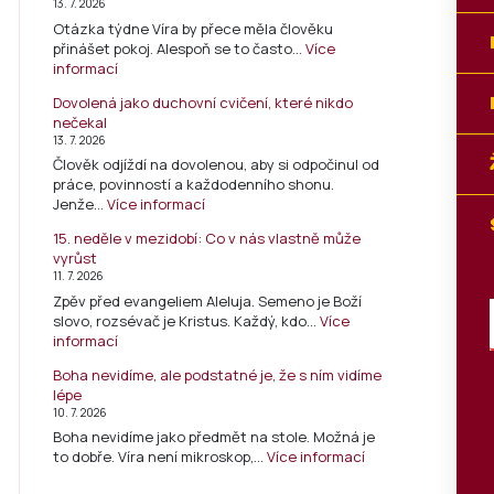
13. 7. 2026
Otázka týdne Víra by přece měla člověku
přinášet pokoj. Alespoň se to často…
Více
informací
Dovolená jako duchovní cvičení, které nikdo
nečekal
13. 7. 2026
Člověk odjíždí na dovolenou, aby si odpočinul od
práce, povinností a každodenního shonu.
Jenže…
Více informací
15. neděle v mezidobí: Co v nás vlastně může
vyrůst
11. 7. 2026
Zpěv před evangeliem Aleluja. Semeno je Boží
slovo, rozsévač je Kristus. Každý, kdo…
Více
informací
Boha nevidíme, ale podstatné je, že s ním vidíme
lépe
10. 7. 2026
Boha nevidíme jako předmět na stole. Možná je
to dobře. Víra není mikroskop,…
Více informací