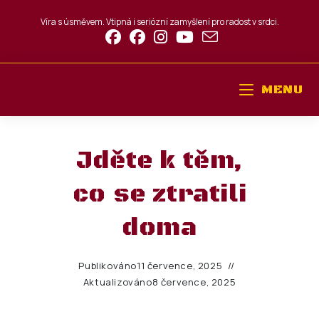
Víra s úsměvem. Vtipná i seriózní zamyšlení pro radost v srdci.
MENU
Jděte k těm,
co se ztratili
doma
Publikováno
11 července, 2025
Aktualizováno
8 července, 2025