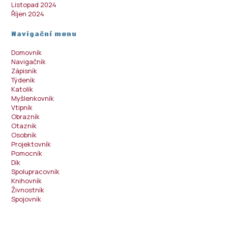
Listopad 2024
Říjen 2024
Navigační menu
Domovník
Navigačník
Zápisník
Týdeník
Katolík
Myšlenkovník
Vtipník
Obrazník
Otazník
Osobník
Projektovník
Pomocník
Dík
Spolupracovník
Knihovník
Živnostník
Spojovník