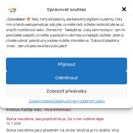
Světový den hadů. Jeden promluvil v ráji a odneslo to celé
Spravovat souhlas
příbuzenstvo
16. 7. 2026
„Coookies!
Tedy, ne ty od babičky, ale takové ty digitální sušenky. Díky
Hadi mají smůlu. Jednomu z nich stačilo pronést pár vět v ráji
nim si tento web pamatuje, kdo jste, co máte rádi, a třeba i kolikrát jste se už
a celé příbuzenstvo dostalo…
Více informací
snažili rozkliknout sekci „Pomocník“. Nebojte se, zuby vám nezkazí – jen mi
pomůžete vylepšit, co vidíte, a poskytnu vám tak co nejlepší zážitek. Jestli si
? Když věřím v Boha, proč se pořád bojím, že já nebo někdo
chcete vybrat, jaké druhy cookies si dáte, klikněte na “Zobrazit předlohy”.
z mých blízkých zemře?
Jinak... beru to jako souhlas a jdu péct!“
13. 7. 2026
Otázka týdne Víra by přece měla člověku přinášet pokoj. Alespoň
se to často…
Více informací
Příjmout
Dovolená jako duchovní cvičení, které nikdo nečekal
13. 7. 2026
Odmítnout
Člověk odjíždí na dovolenou, aby si odpočinul od práce,
povinností a každodenního shonu. Jenže…
Více informací
Zobrazit předvolby
15. neděle v mezidobí: Co v nás vlastně může vyrůst
11. 7. 2026
Zásady cookies
Zásady ochrany osobních údajů
Zpěv před evangeliem Aleluja. Semeno je Boží slovo, rozsévač je
Kristus. Každý, kdo…
Více informací
Boha nevidíme, ale podstatné je, že s ním vidíme lépe
10. 7. 2026
Boha nevidíme jako předmět na stole. Možná je to dobře. Víra