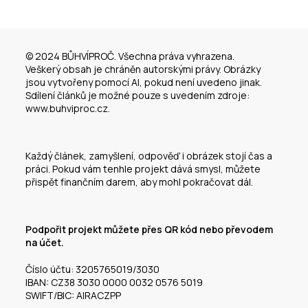
© 2024 BŮHVÍPROČ. Všechna práva vyhrazena.
Veškerý obsah je chráněn autorskými právy. Obrázky
jsou vytvořeny pomocí AI, pokud není uvedeno jinak.
Sdílení článků je možné pouze s uvedením zdroje:
www.buhviproc.cz.
Každý článek, zamyšlení, odpověď i obrázek stojí čas a
práci. Pokud vám tenhle projekt dává smysl, můžete
přispět finančním darem, aby mohl pokračovat dál.
Podpořit projekt můžete přes QR kód nebo převodem
na účet.
Číslo účtu: 3205765019/3030
IBAN: CZ38 3030 0000 0032 0576 5019
SWIFT/BIC: AIRACZPP