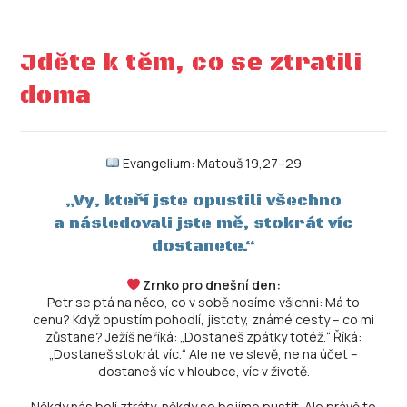
Jděte k těm, co se ztratili
doma
Evangelium: Matouš 19,27–29
„Vy, kteří jste opustili všechno
a následovali jste mě, stokrát víc
dostanete.“
Zrnko pro dnešní den:
Petr se ptá na něco, co v sobě nosíme všichni: Má to
cenu? Když opustím pohodlí, jistoty, známé cesty – co mi
zůstane? Ježíš neříká: „Dostaneš zpátky totéž.“ Říká:
„Dostaneš stokrát víc.“ Ale ne ve slevě, ne na účet –
dostaneš víc v hloubce, víc v životě.
Někdy nás bolí ztráty, někdy se bojíme pustit. Ale právě to