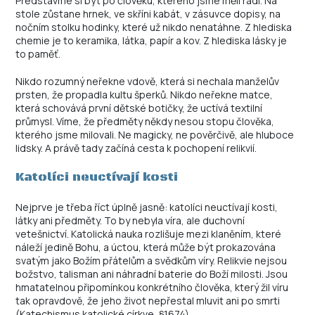
Představme si byt po člověku, kterého jsme měli rádi. Na
stole zůstane hrnek, ve skříni kabát, v zásuvce dopisy, na
nočním stolku hodinky, které už nikdo nenatáhne. Z hlediska
chemie je to keramika, látka, papír a kov. Z hlediska lásky je
to paměť.
Nikdo rozumný neřekne vdově, která si nechala manželův
prsten, že propadla kultu šperků. Nikdo neřekne matce,
která schovává první dětské botičky, že uctívá textilní
průmysl. Víme, že předměty někdy nesou stopu člověka,
kterého jsme milovali. Ne magicky, ne pověrčivě, ale hluboce
lidsky. A právě tady začíná cesta k pochopení relikvií.
Katolíci neuctívají kosti
Nejprve je třeba říct úplně jasně: katolíci neuctívají kosti,
látky ani předměty. To by nebyla víra, ale duchovní
vetešnictví. Katolická nauka rozlišuje mezi klaněním, které
náleží jedině Bohu, a úctou, která může být prokazována
svatým jako Božím přátelům a svědkům víry. Relikvie nejsou
božstvo, talisman ani náhradní baterie do Boží milosti. Jsou
hmatatelnou připomínkou konkrétního člověka, který žil víru
tak opravdově, že jeho život nepřestal mluvit ani po smrti
(Katechismus katolické církve, §1674).