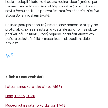
hesla, nedopité kafe, rozhádaná rodina, dobré jméno, pár
trapných e-mailů a možná i skříň plná kabelů, o nichž nikdo
neví, k čemu patří. Ale po svatém zůstává něco víc. Zůstává
stopa Boha v lidském životě.
Relikvie jsou jen nepatrný, hmatatelný zlomek té stopy. Ne
proto, abychom se zastavili u kosti, ale abychom se skrze ni
podívali dál. Ke Kristu, který nepřišel zachránit abstraktní
duše, ale skutečné lidi z masa, kostí, slabosti, naděje
a milosti.
+jZ
Z čeho text vychází:
Katechismus katolické církve, §1674
Bible, 1 Kor 6,19–20
Mučednictví svatého Polykarpa, 17–18