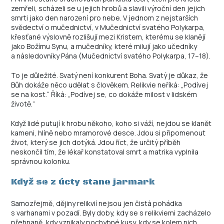
zemřeli, scházeli se u jejich hrobů a slavili výroční den jejich
smrti jako den narození pro nebe. V jednom z nejstarších
svědectví o mučednictví, v Mučednictví svatého Polykarpa,
křesťané výslovně rozlišují mezi Kristem, kterému se klanějí
jako Božímu Synu, a mučedníky, které milují jako učedníky
a následovníky Pána (Mučednictví svatého Polykarpa, 17–18).
To je důležité. Svatý není konkurent Boha. Svatý je důkaz, že
Bůh dokáže něco udělat s člověkem. Relikvie neříká: „Podívej
se na kost.“ Říká: „Podívej se, co dokáže milost v lidském
životě.“
Když lidé putují k hrobu někoho, koho si váží, nejdou se klanět
kameni, hlíně nebo mramorové desce. Jdou si připomenout
život, který se jich dotýká. Jdou říct, že určitý příběh
neskončil tím, že lékař konstatoval smrt a matrika vyplnila
správnou kolonku.
Když se z úcty stane jarmark
Samozřejmě, dějiny relikvií nejsou jen čistá pohádka
s varhanami v pozadí. Byly doby, kdy se s relikviemi zacházelo
přehnaně, kdy vznikaly pochybné kusy, kdy se kolem nich