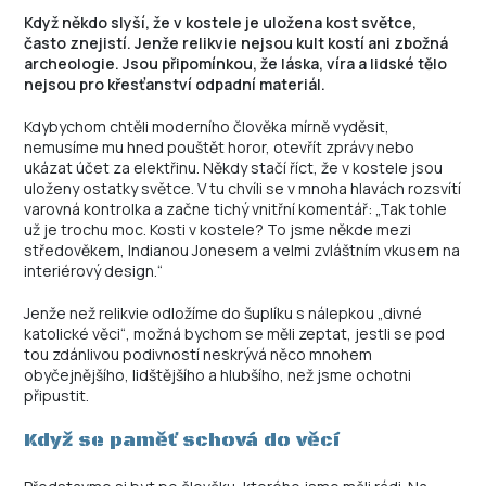
Když někdo slyší, že v kostele je uložena kost světce,
často znejistí. Jenže relikvie nejsou kult kostí ani zbožná
archeologie. Jsou připomínkou, že láska, víra a lidské tělo
nejsou pro křesťanství odpadní materiál.
Kdybychom chtěli moderního člověka mírně vyděsit,
nemusíme mu hned pouštět horor, otevřít zprávy nebo
ukázat účet za elektřinu. Někdy stačí říct, že v kostele jsou
uloženy ostatky světce. V tu chvíli se v mnoha hlavách rozsvítí
varovná kontrolka a začne tichý vnitřní komentář: „Tak tohle
už je trochu moc. Kosti v kostele? To jsme někde mezi
středověkem, Indianou Jonesem a velmi zvláštním vkusem na
interiérový design.“
Jenže než relikvie odložíme do šuplíku s nálepkou „divné
katolické věci“, možná bychom se měli zeptat, jestli se pod
tou zdánlivou podivností neskrývá něco mnohem
obyčejnějšího, lidštějšího a hlubšího, než jsme ochotni
připustit.
Když se paměť schová do věcí