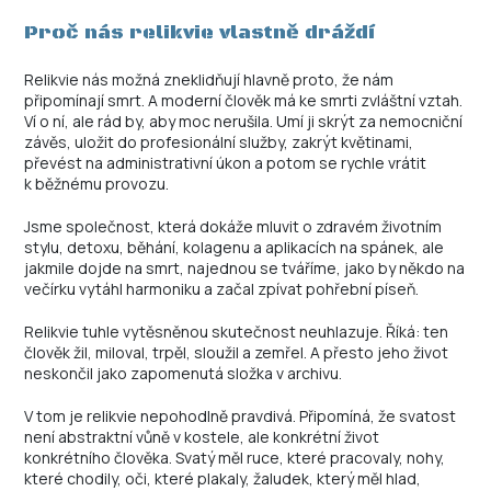
Proč nás relikvie vlastně dráždí
Relikvie nás možná zneklidňují hlavně proto, že nám
připomínají smrt. A moderní člověk má ke smrti zvláštní vztah.
Ví o ní, ale rád by, aby moc nerušila. Umí ji skrýt za nemocniční
závěs, uložit do profesionální služby, zakrýt květinami,
převést na administrativní úkon a potom se rychle vrátit
k běžnému provozu.
Jsme společnost, která dokáže mluvit o zdravém životním
stylu, detoxu, běhání, kolagenu a aplikacích na spánek, ale
jakmile dojde na smrt, najednou se tváříme, jako by někdo na
večírku vytáhl harmoniku a začal zpívat pohřební píseň.
Relikvie tuhle vytěsněnou skutečnost neuhlazuje. Říká: ten
člověk žil, miloval, trpěl, sloužil a zemřel. A přesto jeho život
neskončil jako zapomenutá složka v archivu.
V tom je relikvie nepohodlně pravdivá. Připomíná, že svatost
není abstraktní vůně v kostele, ale konkrétní život
konkrétního člověka. Svatý měl ruce, které pracovaly, nohy,
které chodily, oči, které plakaly, žaludek, který měl hlad,