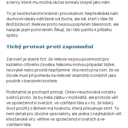
a nervy, které mu možná občas brnkaly stejně jako nám.
To je na křesťanství krásné i provokativní. Nepředkládá nám
duchovní ideály odtržené od života, ale lidi, kteří v těle žili
Boží blízkost. Relikvie proto nejsou popřením tělesnosti, ale
naopak jejím potvrzením. Říkají, že i tělo patřilo k příběhu
spásy.
Tichý protest proti zapomnění
Zároveň je dobré říct, že relikvie nejsou povinností pro
každého citlivého člověka. Někomu mohou připadat těžké,
nezvyklé nebo prostě nepříjemné. Víra nestojí na tom, že se
člověk musí při pohledu na relikviář okamžitě rozněžnit jako
poutník v barokním kostele.
Podstatné je pochopit princip. Církev neuchovává ostatky
světců proto, že by měla zálibu v morbiditě, ale protože věří
ve společenství svatých, ve vzkříšení těla a v to, že lidský
život prožitý s Bohem má hodnotu, která přesahuje smrt. To
není detail pro zbožné specialisty, ale jedna z nejhlubších vět
křesťanské víry: věříme ve společenství svatých a ve
vzkříšení těla.