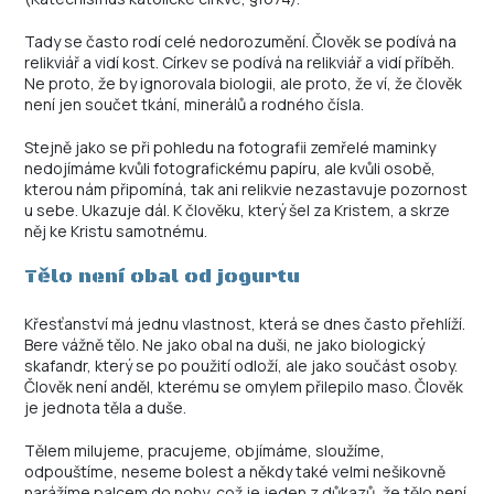
Tady se často rodí celé nedorozumění. Člověk se podívá na
relikviář a vidí kost. Církev se podívá na relikviář a vidí příběh.
Ne proto, že by ignorovala biologii, ale proto, že ví, že člověk
není jen součet tkání, minerálů a rodného čísla.
Stejně jako se při pohledu na fotografii zemřelé maminky
nedojímáme kvůli fotografickému papíru, ale kvůli osobě,
kterou nám připomíná, tak ani relikvie nezastavuje pozornost
u sebe. Ukazuje dál. K člověku, který šel za Kristem, a skrze
něj ke Kristu samotnému.
Tělo není obal od jogurtu
Křesťanství má jednu vlastnost, která se dnes často přehlíží.
Bere vážně tělo. Ne jako obal na duši, ne jako biologický
skafandr, který se po použití odloží, ale jako součást osoby.
Člověk není anděl, kterému se omylem přilepilo maso. Člověk
je jednota těla a duše.
Tělem milujeme, pracujeme, objímáme, sloužíme,
odpouštíme, neseme bolest a někdy také velmi nešikovně
narážíme palcem do nohy, což je jeden z důkazů, že tělo není