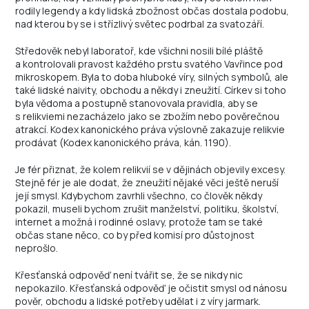
rodily legendy a kdy lidská zbožnost občas dostala podobu,
nad kterou by se i střízlivý světec podrbal za svatozáří.
Středověk nebyl laboratoř, kde všichni nosili bílé pláště
a kontrolovali pravost každého prstu svatého Vavřince pod
mikroskopem. Byla to doba hluboké víry, silných symbolů, ale
také lidské naivity, obchodu a někdy i zneužití. Církev si toho
byla vědoma a postupně stanovovala pravidla, aby se
s relikviemi nezacházelo jako se zbožím nebo pověrečnou
atrakcí. Kodex kanonického práva výslovně zakazuje relikvie
prodávat (Kodex kanonického práva, kán. 1190).
Je fér přiznat, že kolem relikvií se v dějinách objevily excesy.
Stejně fér je ale dodat, že zneužití nějaké věci ještě neruší
její smysl. Kdybychom zavrhli všechno, co člověk někdy
pokazil, museli bychom zrušit manželství, politiku, školství,
internet a možná i rodinné oslavy, protože tam se také
občas stane něco, co by před komisí pro důstojnost
neprošlo.
Křesťanská odpověď není tvářit se, že se nikdy nic
nepokazilo. Křesťanská odpověď je očistit smysl od nánosu
pověr, obchodu a lidské potřeby udělat i z víry jarmark.