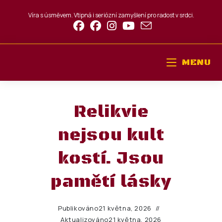
Víra s úsměvem. Vtipná i seriózní zamyšlení pro radost v srdci.
MENU
Relikvie
nejsou kult
kostí. Jsou
pamětí lásky
Publikováno
21 května, 2026
Aktualizováno
21 května, 2026