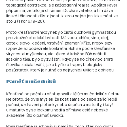
teologická abstrakce, ale každodenní realita. Apoštol Pavel
připomíná, že tělo je chrámem Ducha svatého, a tím dává
lidské tělesnosti důstojnost, kterou nejde jen tak smést ze
stolu (1 Kor 6,19–20).
Proto křesťanství nikdy nebylo čistě duchovní gymnastikou
pro zbožné éterické bytosti. Má vodu, chléb, víno, olej,
dotek, slovo, klečení, vstávání, znamení kříže, hroby, slzy
i zpěv. Je až podezřele konkrétní. Bůh se podle křesťanské
víry nestal myšlenkou, ale tělem. A když se Bůh neštítil
lidského těla, bylo by zvláštní, kdyby se ho církev po smrti
člověka začala tvářit, jako by šlo o trapný biologický
pozůstatek, který je nutné co nejrychleji uklidit z dohledu.
Paměť mučedníků
Křesťané od počátku přistupovali k tělům mučedníků s úctou.
Ne proto, že by si mysleli, že kost sama od sebe zařídí lepší
počasí, uzdravení ploténky nebo úspěch u maturity, i když
u maturity by se leckomu hodila přímluva celé nebeské
akademie. Šlo o paměť svědků.
První křesťané si uchovávali památku těch, kteří pro Krista