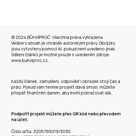
© 2024 BŮHVÍPROČ. Všechna práva vyhrazena.
Veškerý obsah je chráněn autorskými právy. Obrázky
jsou vytvořeny pomocí AI, pokud není uvedeno jinak.
Sdílení článků je možné pouze s uvedením zdroje:
www.buhviproc.cz.
Každý článek, zamyšlení, odpověď i obrázek stojí čas a
práci. Pokud vám tenhle projekt dává smysl, můžete
přispět finančním darem, aby mohl pokračovat dál.
Podpořit projekt můžete přes QR kód nebo převodem
na účet.
Číslo účtu: 3205765019/3030