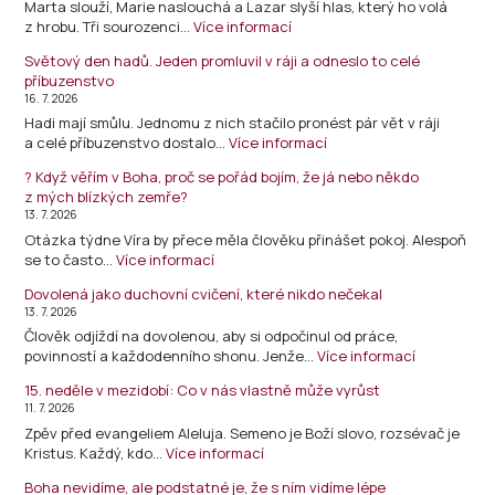
Marta slouží, Marie naslouchá a Lazar slyší hlas, který ho volá
z hrobu. Tři sourozenci…
Více informací
Světový den hadů. Jeden promluvil v ráji a odneslo to celé
příbuzenstvo
16. 7. 2026
Hadi mají smůlu. Jednomu z nich stačilo pronést pár vět v ráji
a celé příbuzenstvo dostalo…
Více informací
? Když věřím v Boha, proč se pořád bojím, že já nebo někdo
z mých blízkých zemře?
13. 7. 2026
Otázka týdne Víra by přece měla člověku přinášet pokoj. Alespoň
se to často…
Více informací
Dovolená jako duchovní cvičení, které nikdo nečekal
13. 7. 2026
Člověk odjíždí na dovolenou, aby si odpočinul od práce,
povinností a každodenního shonu. Jenže…
Více informací
15. neděle v mezidobí: Co v nás vlastně může vyrůst
11. 7. 2026
Zpěv před evangeliem Aleluja. Semeno je Boží slovo, rozsévač je
Kristus. Každý, kdo…
Více informací
Boha nevidíme, ale podstatné je, že s ním vidíme lépe